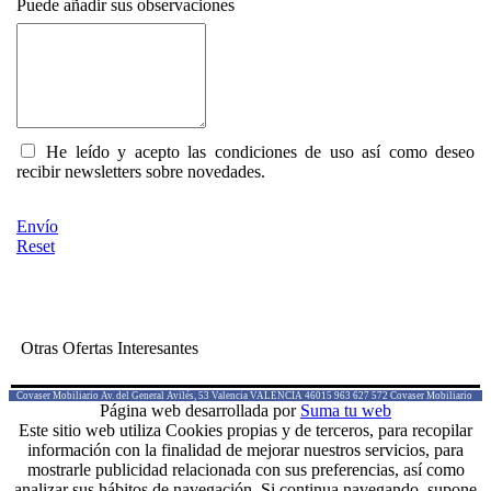
Puede añadir sus observaciones
He leído y acepto las condiciones de uso así como deseo
recibir newsletters sobre novedades.
Envío
Reset
Otras Ofertas Interesantes
Covaser Mobiliario
Av. del General Avilés, 53
Valencia
VALENCIA
46015
963 627 572
Covaser Mobiliario
Página web desarrollada por
Suma tu web
Este sitio web utiliza Cookies propias y de terceros, para recopilar
información con la finalidad de mejorar nuestros servicios, para
mostrarle publicidad relacionada con sus preferencias, así como
analizar sus hábitos de navegación. Si continua navegando, supone